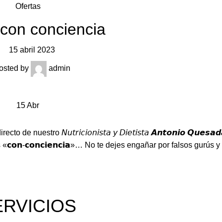
Ofertas
 con conciencia
15 abril 2023
osted by
admin
15
Abr
ro 𝘕𝘶𝘵𝘳𝘪𝘤𝘪𝘰𝘯𝘪𝘴𝘵𝘢 𝘺 𝘋𝘪𝘦𝘵𝘪𝘴𝘵𝘢 𝘼𝙣𝙩𝙤𝙣𝙞𝙤 𝙌𝙪𝙚𝙨𝙖𝙙
𝗼𝗻-𝗰𝗼𝗻𝗰𝗶𝗲𝗻𝗰𝗶𝗮»… No te dejes engañar por falsos gurús y
ERVICIOS