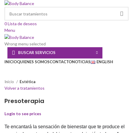
0
Lista de deseos
Menu
Wrong menu selected
BUSCAR SERVICIOS
INICIO
QUIENES SOMOS
CONTACTO
NOTICIAS
ENGLISH
Click to enlarge
Inicio
Estética
Volver a tratamientos
Presoterapia
Login to see prices
Te encantará la sensación de bienestar que te produce el