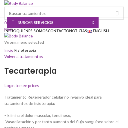
BUSCAR SERVICIOS
0
Lista de deseos
Menu
INICIO
QUIENES SOMOS
CONTACTO
NOTICIAS
ENGLISH
Click to enlarge
Wrong menu selected
Inicio
Fisioterapia
Volver a tratamientos
Tecarterapia
Login to see prices
Tratamiento Regenerador celular no invasivo ideal para
tratamientos de fisioterapia:
– Elimina el dolor muscular, tendinoso,
-Vasodilatación y por tanto aumento del flujo sanguíneo sobre el
territorio tratado.