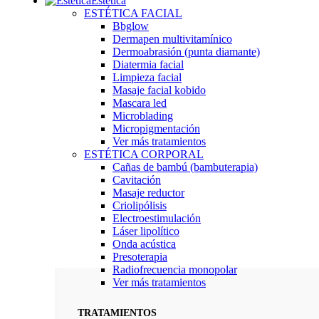
Estética
ESTÉTICA FACIAL
Bbglow
Dermapen multivitamínico
Dermoabrasión (punta diamante)
Diatermia facial
Limpieza facial
Masaje facial kobido
Mascara led
Microblading
Micropigmentación
Ver más tratamientos
ESTÉTICA CORPORAL
Cañas de bambú (bambuterapia)
Cavitación
Masaje reductor
Criolipólisis
Electroestimulación
Láser lipolítico
Onda acústica
Presoterapia
Radiofrecuencia monopolar
Ver más tratamientos
TRATAMIENTOS