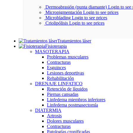
Dermoabrasión (punta diamante)
Login to see 
Micropigmentación
Login to see prices
Microblading
Login to see prices
Criolipólisis
Login to see prices
Tratamientos láser
Fisioterapia
MASOTERAPIA
Problemas musculares
Contracturas
Esguinces
Lesiones deportivas
Rehabilitación
DRENAJE LINFATICO
Retención de líquidos
Piernas cansadas
Linfedema miembros inferiores
Linfedema postmasectomía
DIATERMIA
Artrosis
Dolores musculares
Contracturas
Patologías cronificadas