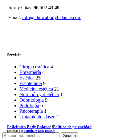
Info y Citas:
96 507 43 49
Email:
info@clinicabodybalance.com
Servicio
Cirugía estética
4
Enfermería
4
Estética
25
Fisioterapia
9
Medicina estética
21
Nutrición y dietética
1
Odontología
9
Podología
6
Psicoterapía
1
Tratamientos láser
12
Policlínica Body Balance
|
Politica de privacidad
Diseñado por
Policlínica Body Balance
Search