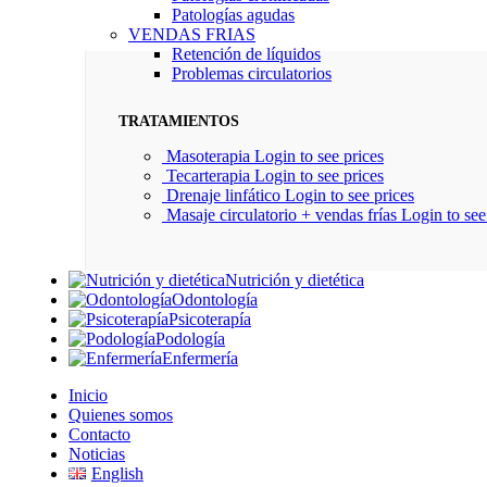
Patologías agudas
VENDAS FRIAS
Retención de líquidos
Problemas circulatorios
TRATAMIENTOS
Masoterapia
Login to see prices
Tecarterapia
Login to see prices
Drenaje linfático
Login to see prices
Masaje circulatorio + vendas frías
Login to see
Nutrición y dietética
Odontología
Psicoterapía
Podología
Enfermería
Inicio
Quienes somos
Contacto
Noticias
English