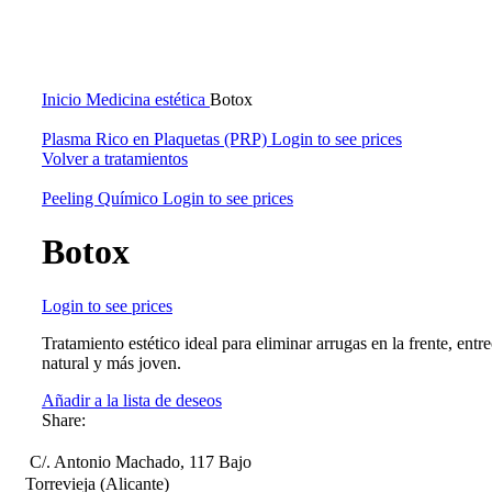
Click to enlarge
Inicio
Medicina estética
Botox
Plasma Rico en Plaquetas (PRP)
Login to see prices
Volver a tratamientos
Peeling Químico
Login to see prices
Botox
Login to see prices
Tratamiento estético ideal para eliminar arrugas en la frente, ent
natural y más joven.
Añadir a la lista de deseos
Share:
C/. Antonio Machado, 117 Bajo
Torrevieja (Alicante)