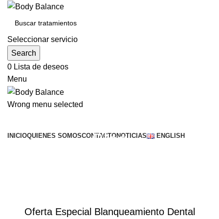
Seleccionar servicio
Search
0
Lista de deseos
Menu
Wrong menu selected
Buscar servicios
Blog
INICIO
QUIENES SOMOS
CONTACTO
NOTICIAS
ENGLISH
OFERTAS
Oferta Especial Blanqueamiento Dental