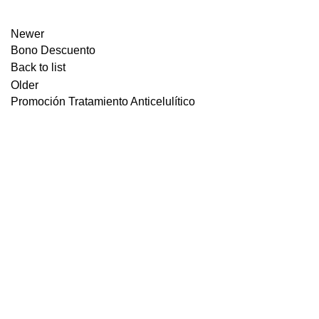
Newer
Bono Descuento
Back to list
Older
Promoción Tratamiento Anticelulítico
C/. Antonio Machado, 117 Bajo
Torrevieja (Alicante)
Info y Citas:
96 507 43 49
Email:
info@clinicabodybalance.com