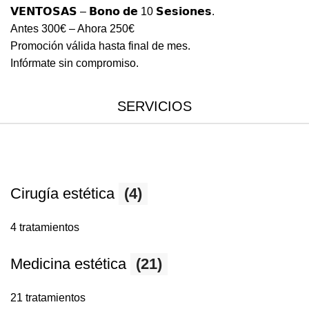
𝗩𝗘𝗡𝗧𝗢𝗦𝗔𝗦 – 𝗕𝗼𝗻𝗼 𝗱𝗲 10 𝗦𝗲𝘀𝗶𝗼𝗻𝗲𝘀.
Antes 300€ – Ahora 250€
Promoción válida hasta final de mes.
Infórmate sin compromiso.
SERVICIOS
Cirugía estética
(4)
4 tratamientos
Medicina estética
(21)
21 tratamientos