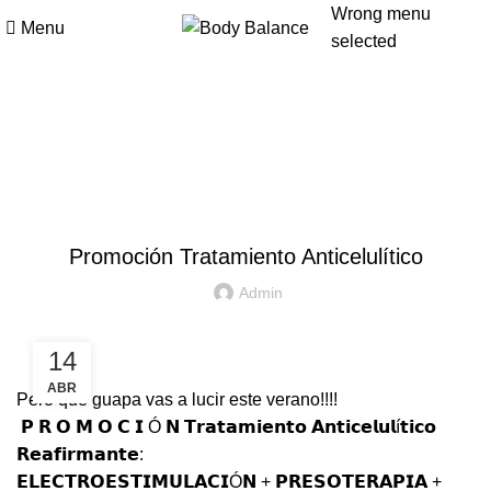
Wrong menu
Menu
selected
Blog
OFERTAS
Promoción Tratamiento Anticelulítico
Admin
14
ABR
Pero que guapa vas a lucir este verano!!!!
𝗣 𝗥 𝗢 𝗠 𝗢 𝗖 𝗜 Ó 𝗡 𝗧𝗿𝗮𝘁𝗮𝗺𝗶𝗲𝗻𝘁𝗼 𝗔𝗻𝘁𝗶𝗰𝗲𝗹𝘂𝗹í𝘁𝗶𝗰𝗼
𝗥𝗲𝗮𝗳𝗶𝗿𝗺𝗮𝗻𝘁𝗲:
𝗘𝗟𝗘𝗖𝗧𝗥𝗢𝗘𝗦𝗧𝗜𝗠𝗨𝗟𝗔𝗖𝗜Ó𝗡 + 𝗣𝗥𝗘𝗦𝗢𝗧𝗘𝗥𝗔𝗣𝗜𝗔 +