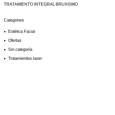
TRATAMIENTO INTEGRAL BRUXISMO
Categories
Estética Facial
Ofertas
Sin categoría
Tratamientos laser
C/. Antonio Machado, 117 Bajo
Torrevieja (Alicante)
Info y Citas:
96 507 43 49