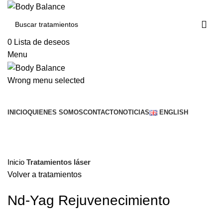
0
Lista de deseos
Menu
Wrong menu selected
Buscar servicios
Novedad
INICIO
QUIENES SOMOS
CONTACTO
NOTICIAS
ENGLISH
Click to enlarge
Inicio
Tratamientos láser
Volver a tratamientos
Nd-Yag Rejuvenecimiento