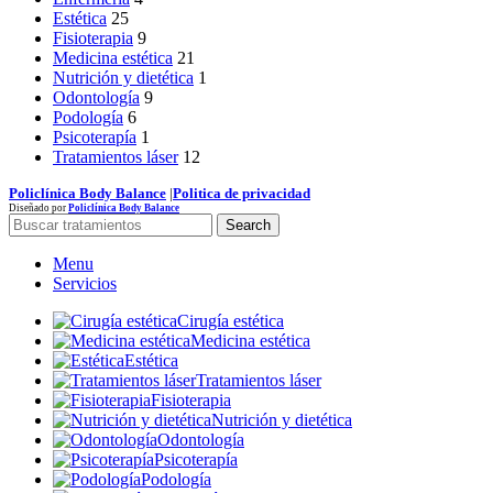
Estética
25
Fisioterapia
9
Medicina estética
21
Nutrición y dietética
1
Odontología
9
Podología
6
Psicoterapía
1
Tratamientos láser
12
Policlínica Body Balance
|
Politica de privacidad
Diseñado por
Policlínica Body Balance
Search
Menu
Servicios
Cirugía estética
Medicina estética
Estética
Tratamientos láser
Fisioterapia
Nutrición y dietética
Odontología
Psicoterapía
Podología