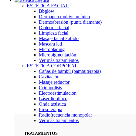
Estética
ESTÉTICA FACIAL
Bbglow
Dermapen multivitamínico
Dermoabrasión (punta diamante)
Diatermia facial
Limpieza facial
Masaje facial kobido
Mascara led
Microblading
Micropigmentación
Ver más tratamientos
ESTÉTICA CORPORAL
Cañas de bambú (bambuterapia)
Cavitación
Masaje reductor
Criolipólisis
Electroestimulación
Láser lipolítico
Onda acústica
Presoterapia
Radiofrecuencia monopolar
Ver más tratamientos
TRATAMIENTOS