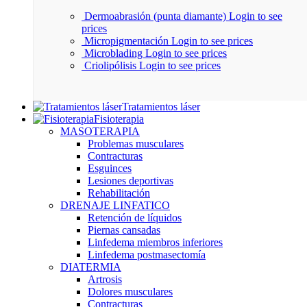
Dermoabrasión (punta diamante)
Login to see
prices
Micropigmentación
Login to see prices
Microblading
Login to see prices
Criolipólisis
Login to see prices
Tratamientos láser
Fisioterapia
MASOTERAPIA
Problemas musculares
Contracturas
Esguinces
Lesiones deportivas
Rehabilitación
DRENAJE LINFATICO
Retención de líquidos
Piernas cansadas
Linfedema miembros inferiores
Linfedema postmasectomía
DIATERMIA
Artrosis
Dolores musculares
Contracturas