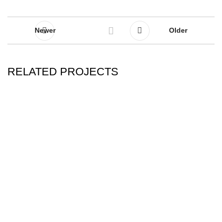
Newer
Older
RELATED PROJECTS
NETUS EU MOLLIS HAC DIGNIS
FURNITURE
C/. Antonio Machado, 117 Bajo
Torrevieja (Alicante)
Info y Citas:
96 507 43 49