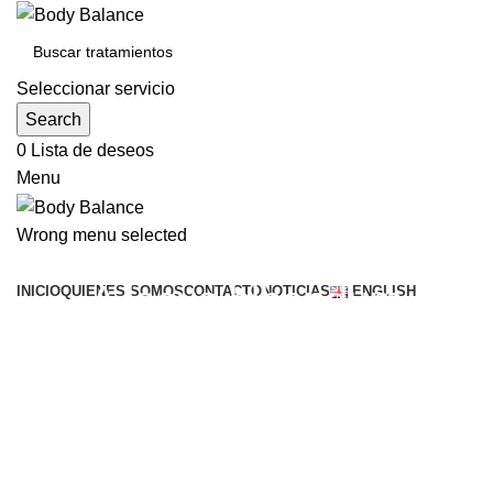
Seleccionar servicio
Search
0
Lista de deseos
Menu
Wrong menu selected
Buscar servicios
A lacus bibendum
INICIO
QUIENES SOMOS
CONTACTO
NOTICIAS
ENGLISH
pulvinar