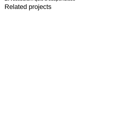
Related projects
Furniture
A lacus bibendum pulvinar
C/. Antonio Machado, 117 Bajo
Torrevieja (Alicante)
Info y Citas:
96 507 43 49
Email:
info@clinicabodybalance.com